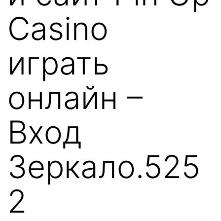
Casino
играть
онлайн –
Вход
Зеркало.525
2