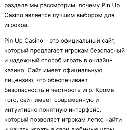
разделе мы рассмотрим, почему Pin Up
Casino является лучшим выбором для
игроков.
Pin Up Casino – это официальный сайт,
который предлагает игрокам безопасный
и надежный способ играть в онлайн-
казино. Сайт имеет официальную
лицензию, что обеспечивает
безопасность и честность игр. Кроме
того, сайт имеет современную и
интуитивно понятную интерфейс,
который позволяет игрокам легко найти
и начать играть в свои любимые игры.