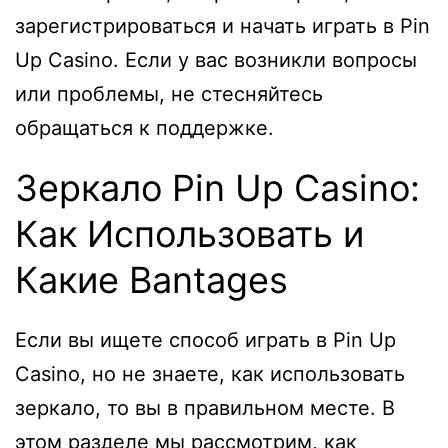
зарегистрироваться и начать играть в Pin
Up Casino. Если у вас возникли вопросы
или проблемы, не стесняйтесь
обращаться к поддержке.
Зеркало Pin Up Casino:
Как Использовать и
Какие Вantages
Если вы ищете способ играть в Pin Up
Casino, но не знаете, как использовать
зеркало, то вы в правильном месте. В
этом разделе мы рассмотрим, как