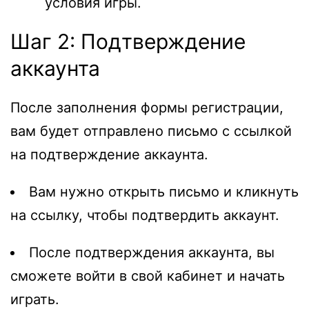
условия игры.
Шаг 2: Подтверждение
аккаунта
После заполнения формы регистрации,
вам будет отправлено письмо с ссылкой
на подтверждение аккаунта.
Вам нужно открыть письмо и кликнуть
на ссылку, чтобы подтвердить аккаунт.
После подтверждения аккаунта, вы
сможете войти в свой кабинет и начать
играть.