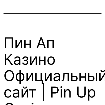
Пин Ап
Казино
Официальны
сайт | Pin Up