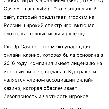
способ играть в онлайн-казино, то Pin Up
Casino – ваш выбор. Это официальный
сайт, который предлагает игрокам из
России широкий спектр игр, включая
слоты, карточные игры и рулетку.
Pin Up Casino – это международная
онлайн-казино, которая была основана в
2016 году. Компания имеет лицензию на
игорный бизнес, выдана в Куртрахе, и
является членом ассоциации онлайн-
казино, которая обеспечивает
безопасность и честность игроков.