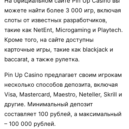
На официальном сайте Pin Up Casino вы
можете найти более 3 000 игр, включая
слоты от известных разработчиков,
такие как NetEnt, Microgaming и Playtech.
Кроме того, на сайте доступны
карточные игры, такие как blackjack и
baccarat, а также рулетка.
Pin Up Casino предлагает своим игрокам
несколько способов депозита, включая
Visa, Mastercard, Maestro, Neteller, Skrill и
другие. Минимальный депозит
составляет 100 рублей, а максимальный
– 100 000 рублей.