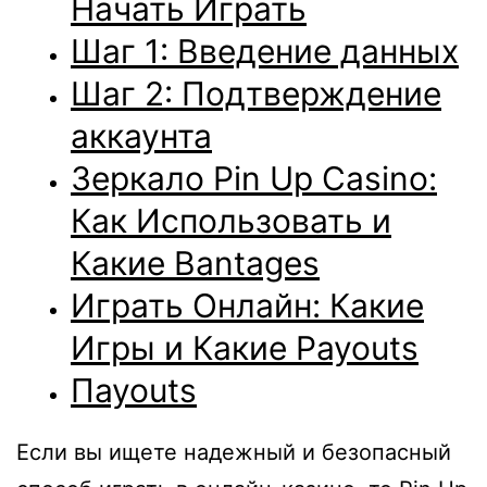
Начать Играть
Шаг 1: Введение данных
Шаг 2: Подтверждение
аккаунта
Зеркало Pin Up Casino:
Как Использовать и
Какие Вantages
Играть Онлайн: Какие
Игры и Какие Payouts
Пayouts
Если вы ищете надежный и безопасный