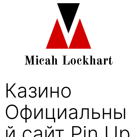
Micah Lockhart
Казино
Официальны
й сайт Pin Up