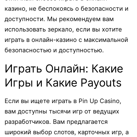
казино, не беспокоясь о безопасности и
доступности. Мы рекомендуем вам
использовать зеркало, если вы хотите
играть в онлайн-казино с максимальной
безопасностью и доступностью.
Играть Онлайн: Какие
Игры и Какие Payouts
Если вы ищете играть в Pin Up Casino,
вам доступны тысячи игр от ведущих
разработчиков. Вам предлагается
широкий выбор слотов, карточных игр, а