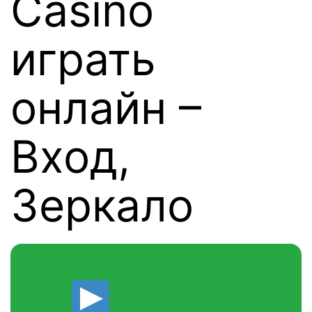
Casino
играть
онлайн –
Вход,
Зеркало