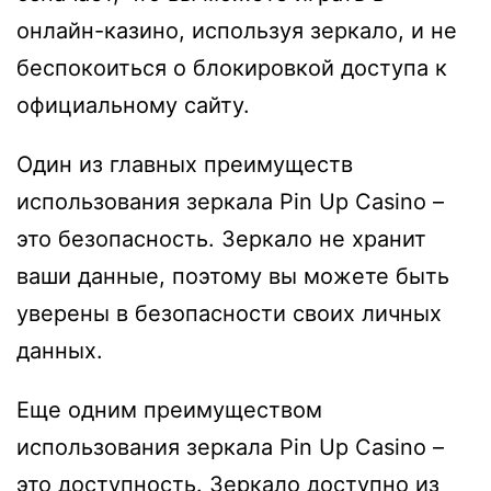
онлайн-казино, используя зеркало, и не
беспокоиться о блокировкой доступа к
официальному сайту.
Один из главных преимуществ
использования зеркала Pin Up Casino –
это безопасность. Зеркало не хранит
ваши данные, поэтому вы можете быть
уверены в безопасности своих личных
данных.
Еще одним преимуществом
использования зеркала Pin Up Casino –
это доступность. Зеркало доступно из