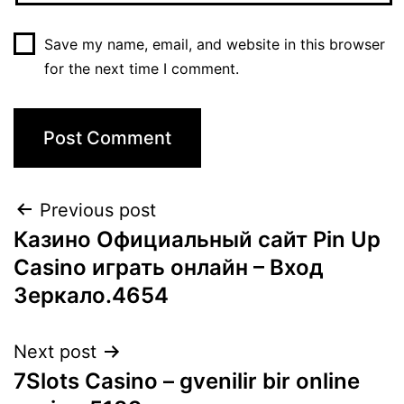
Save my name, email, and website in this browser
for the next time I comment.
Previous post
Казино Официальный сайт Pin Up
Casino играть онлайн – Вход
Зеркало.4654
Next post
7Slots Casino – gvenilir bir online