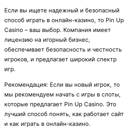
Если вы ищете надежный и безопасный
способ играть в онлайн-казино, то Pin Up
Casino – ваш выбор. Компания имеет
лицензию на игорный бизнес,
обеспечивает безопасность и честность
игроков, и предлагает широкий спектр
игр.
Рекомендация: Если вы новый игрок, то
мы рекомендуем начать с игры в слоты,
которые предлагает Pin Up Casino. Это
лучший способ понять, как работает сайт
и как играть в онлайн-казино.