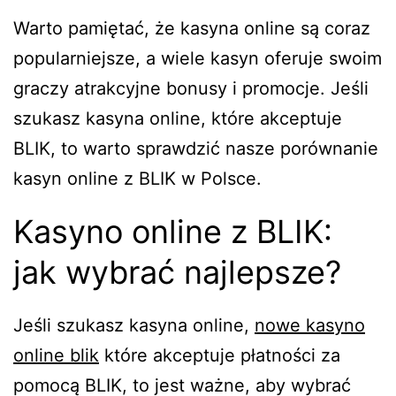
Warto pamiętać, że kasyna online są coraz
popularniejsze, a wiele kasyn oferuje swoim
graczy atrakcyjne bonusy i promocje. Jeśli
szukasz kasyna online, które akceptuje
BLIK, to warto sprawdzić nasze porównanie
kasyn online z BLIK w Polsce.
Kasyno online z BLIK:
jak wybrać najlepsze?
Jeśli szukasz kasyna online,
nowe kasyno
online blik
które akceptuje płatności za
pomocą BLIK, to jest ważne, aby wybrać