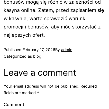
bonusów mogą się różnić w zależności od
kasyna online. Zatem, przed zapisaniem się
w kasynie, warto sprawdzić warunki
promocji i bonusów, aby móc skorzystać z
najlepszych ofert.
Published
February 17, 2026
By
admin
Categorized as
blog
Leave a comment
Your email address will not be published.
Required
fields are marked
*
Comment