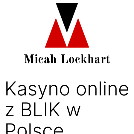
Micah Lockhart
Kasyno online
z BLIK w
Polsce