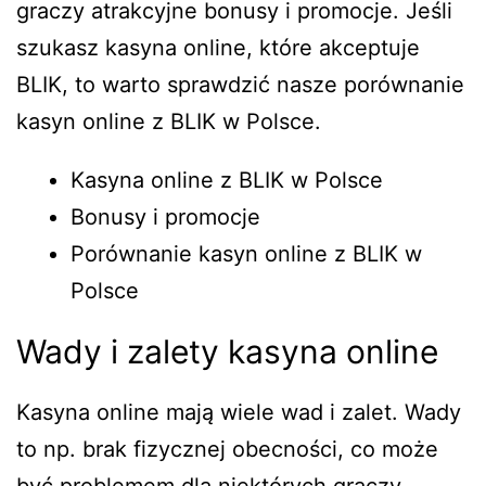
graczy atrakcyjne bonusy i promocje. Jeśli
szukasz kasyna online, które akceptuje
BLIK, to warto sprawdzić nasze porównanie
kasyn online z BLIK w Polsce.
Kasyna online z BLIK w Polsce
Bonusy i promocje
Porównanie kasyn online z BLIK w
Polsce
Wady i zalety kasyna online
Kasyna online mają wiele wad i zalet. Wady
to np. brak fizycznej obecności, co może