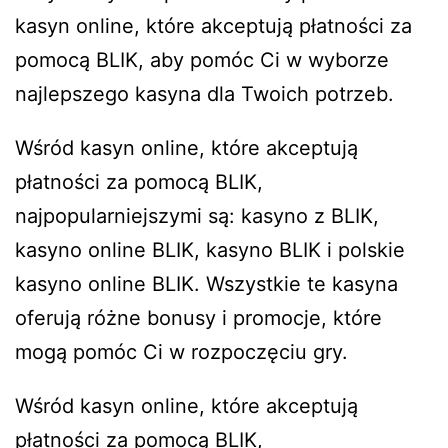
kasyn online, które akceptują płatności za
pomocą BLIK, aby pomóc Ci w wyborze
najlepszego kasyna dla Twoich potrzeb.
Wśród kasyn online, które akceptują
płatności za pomocą BLIK,
najpopularniejszymi są: kasyno z BLIK,
kasyno online BLIK, kasyno BLIK i polskie
kasyno online BLIK. Wszystkie te kasyna
oferują różne bonusy i promocje, które
mogą pomóc Ci w rozpoczęciu gry.
Wśród kasyn online, które akceptują
płatności za pomocą BLIK,