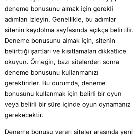
deneme bonusunu almak için gerekli
adımları izleyin. Genellikle, bu adımlar
sitenin kaydolma sayfasında açıkça belirtilir.
Deneme bonusunu almak için, sitenin
belirttiği şartları ve kısıtlamaları dikkatlice
okuyun. Örneğin, bazı sitelerden sonra
deneme bonusunu kullanmanızı
gerektirirler. Bu durumda, deneme
bonusunu kullanmak için belirli bir oyun
veya belirli bir süre içinde oyun oynamanız
gerekecektir.
Deneme bonusu veren siteler arasında yeni