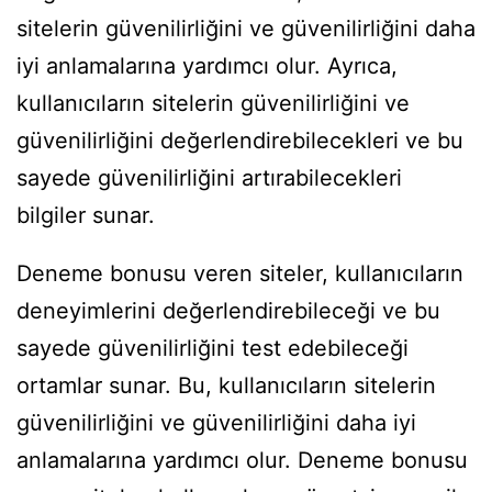
sitelerin güvenilirliğini ve güvenilirliğini daha
iyi anlamalarına yardımcı olur. Ayrıca,
kullanıcıların sitelerin güvenilirliğini ve
güvenilirliğini değerlendirebilecekleri ve bu
sayede güvenilirliğini artırabilecekleri
bilgiler sunar.
Deneme bonusu veren siteler, kullanıcıların
deneyimlerini değerlendirebileceği ve bu
sayede güvenilirliğini test edebileceği
ortamlar sunar. Bu, kullanıcıların sitelerin
güvenilirliğini ve güvenilirliğini daha iyi
anlamalarına yardımcı olur. Deneme bonusu