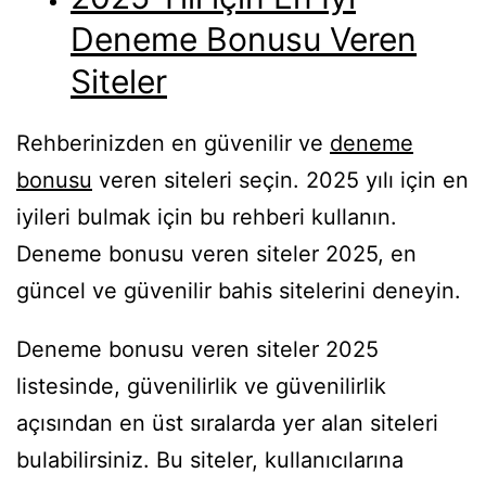
Deneme Bonusu Veren
Siteler
Rehberinizden en güvenilir ve
deneme
bonusu
veren siteleri seçin. 2025 yılı için en
iyileri bulmak için bu rehberi kullanın.
Deneme bonusu veren siteler 2025, en
güncel ve güvenilir bahis sitelerini deneyin.
Deneme bonusu veren siteler 2025
listesinde, güvenilirlik ve güvenilirlik
açısından en üst sıralarda yer alan siteleri
bulabilirsiniz. Bu siteler, kullanıcılarına