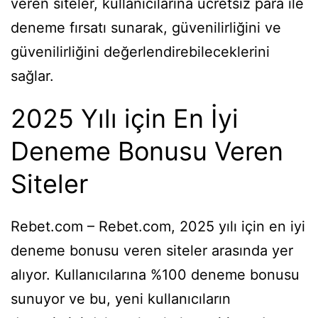
veren siteler, kullanıcılarına ücretsiz para ile
deneme fırsatı sunarak, güvenilirliğini ve
güvenilirliğini değerlendirebileceklerini
sağlar.
2025 Yılı için En İyi
Deneme Bonusu Veren
Siteler
Rebet.com – Rebet.com, 2025 yılı için en iyi
deneme bonusu veren siteler arasında yer
alıyor. Kullanıcılarına %100 deneme bonusu
sunuyor ve bu, yeni kullanıcıların