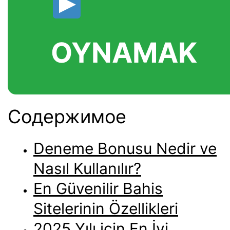
OYNAMAK
Содержимое
Deneme Bonusu Nedir ve
Nasıl Kullanılır?
En Güvenilir Bahis
Sitelerinin Özellikleri
2025 Yılı için En İyi