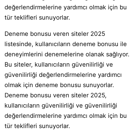
değerlendirmelerine yardımcı olmak için bu
tür teklifleri sunuyorlar.
Deneme bonusu veren siteler 2025
listesinde, kullanıcıların deneme bonusu ile
deneyimlerini denemelerine olanak sağlıyor.
Bu siteler, kullanıcıların güvenilirliği ve
güvenilirliği değerlendirmelerine yardımcı
olmak için deneme bonusu sunuyorlar.
Deneme bonusu veren siteler 2025,
kullanıcıların güvenilirliği ve güvenilirliği
değerlendirmelerine yardımcı olmak için bu
tür teklifleri sunuyorlar.