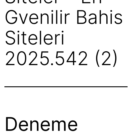
Gvenilir Bahis
Siteleri
2025.542 (2)
Deneme