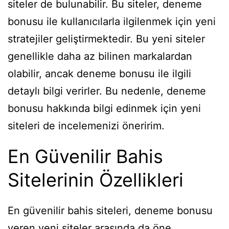
siteler de bulunabilir. Bu siteler, deneme
bonusu ile kullanıcılarla ilgilenmek için yeni
stratejiler geliştirmektedir. Bu yeni siteler
genellikle daha az bilinen markalardan
olabilir, ancak deneme bonusu ile ilgili
detaylı bilgi verirler. Bu nedenle, deneme
bonusu hakkında bilgi edinmek için yeni
siteleri de incelemenizi öneririm.
En Güvenilir Bahis
Sitelerinin Özellikleri
En güvenilir bahis siteleri, deneme bonusu
veren yeni siteler arasında da öne