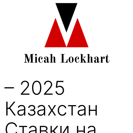
Micah Lockhart
– 2025
Казахстан
Ставки на