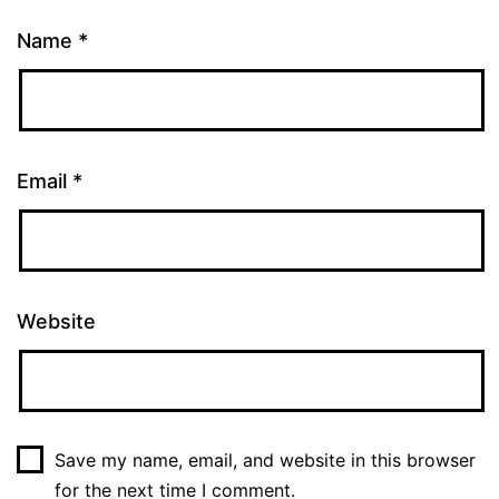
Name
*
Email
*
Website
Save my name, email, and website in this browser
for the next time I comment.