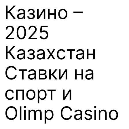
Казино –
2025
Казахстан
Ставки на
спорт и
Olimp Casino