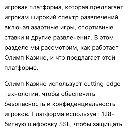
игровая платформа, которая предлагает
игрокам широкий спектр развлечений,
включая азартные игры, спортивные
ставки и другие развлечения. В этом
разделе мы рассмотрим, как работает
Олимп Казино, и что предлагает этой
платформе.
Олимп Казино использует cutting-edge
технологии, чтобы обеспечить
безопасность и конфиденциальность
игроков. Платформа использует 128-
битную шифровку SSL, чтобы защищать