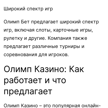
Широкий спектр игр
Олимп Бет предлагает широкий спектр
игр, включая слоты, карточные игры,
рулетку и другие. Компания также
предлагает различные турниры и
соревнования для игроков.
Олимп Казино: Как
работает и что
предлагает
Олимп Казино – это популярная онлайн-