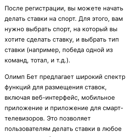
После регистрации, вы можете начать
делать ставки на спорт. Для этого, вам
нужно выбрать спорт, на который вы
хотите сделать ставку, и выбрать тип
ставки (например, победа одной из
команд, тотал, и т.д.).
Олимп Бет предлагает широкий спектр
функций для размещения ставок,
включая веб-интерфейс, мобильное
приложение и приложение для смарт-
телевизоров. Это позволяет
пользователям делать ставки в любое