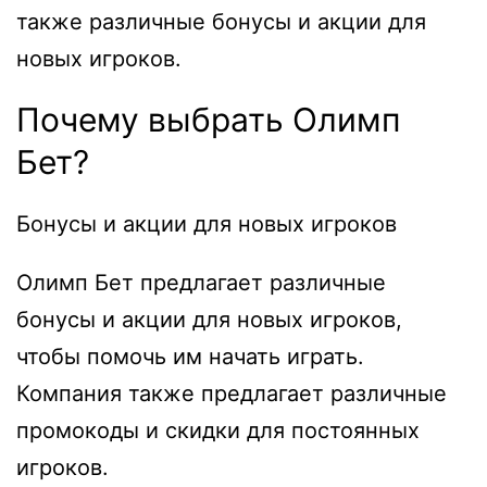
также различные бонусы и акции для
новых игроков.
Почему выбрать Олимп
Бет?
Бонусы и акции для новых игроков
Олимп Бет предлагает различные
бонусы и акции для новых игроков,
чтобы помочь им начать играть.
Компания также предлагает различные
промокоды и скидки для постоянных
игроков.