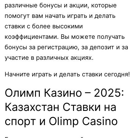
различные бонусы и акции, которые
помогут вам начать играть и делать
ставки с более высокими
коэффициентами. Вы можете получать
бонусы за регистрацию, за депозит и за
участие в различных акциях.
Начните играть и делать ставки сегодня!
Олимп Казино – 2025:
Казахстан Ставки на
спорт и Olimp Casino