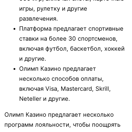
игры, рулетку и другие
развлечения.
Платформа предлагает спортивные
ставки на более 30 спортсменов,
включая футбол, баскетбол, хоккей
и другие.
Олимп Казино предлагает
несколько способов оплаты,
включая Visa, Mastercard, Skrill,
Neteller и другие.
Олимп Казино предлагает несколько
программ лояльности, чтобы поощрять