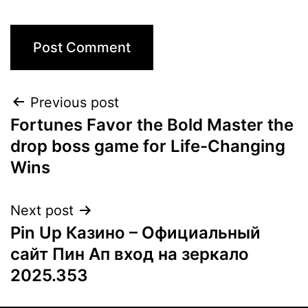
Previous post
Fortunes Favor the Bold Master the
drop boss game for Life-Changing
Wins
Next post
Pin Up Казино – Официальный
сайт Пин Ап вход на зеркало
2025.353