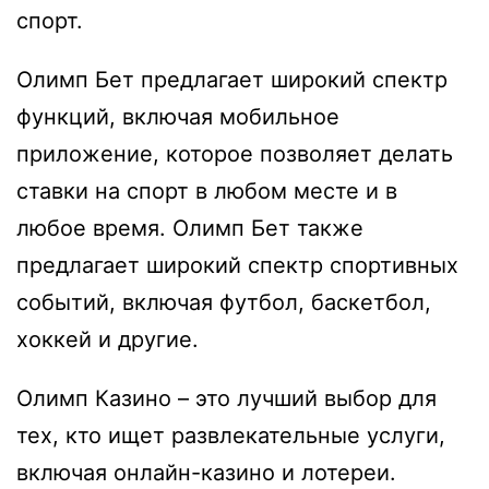
спорт.
Олимп Бет предлагает широкий спектр
функций, включая мобильное
приложение, которое позволяет делать
ставки на спорт в любом месте и в
любое время. Олимп Бет также
предлагает широкий спектр спортивных
событий, включая футбол, баскетбол,
хоккей и другие.
Олимп Казино – это лучший выбор для
тех, кто ищет развлекательные услуги,
включая онлайн-казино и лотереи.