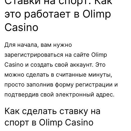
Ставки на спорт: Как
это работает в Olimp
Casino
Для начала, вам нужно
зарегистрироваться на сайте Olimp
Casino и создать свой аккаунт. Это
можно сделать в считанные минуты,
просто заполнив форму регистрации и
подтвердив свой электронный адрес.
Как сделать ставку на
спорт в Olimp Casino