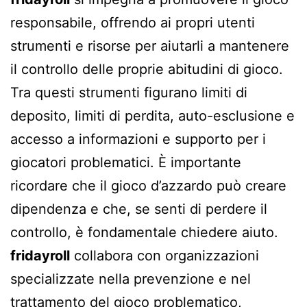
responsabile, offrendo ai propri utenti
strumenti e risorse per aiutarli a mantenere
il controllo delle proprie abitudini di gioco.
Tra questi strumenti figurano limiti di
deposito, limiti di perdita, auto-esclusione e
accesso a informazioni e supporto per i
giocatori problematici. È importante
ricordare che il gioco d’azzardo può creare
dipendenza e che, se senti di perdere il
controllo, è fondamentale chiedere aiuto.
fridayroll
collabora con organizzazioni
specializzate nella prevenzione e nel
trattamento del gioco problematico,