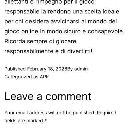
allettanti e l’impegno per il gioco
responsabile la rendono una scelta ideale
per chi desidera avvicinarsi al mondo del
gioco online in modo sicuro e consapevole.
Ricorda sempre di giocare
responsabilmente e di divertirti!
Published
February 18, 2026
By
admin
Categorized as
APK
Leave a comment
Your email address will not be published.
Required
fields are marked
*