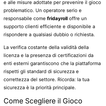
e alle misure adottate per prevenire il gioco
problematico. Un operatore serio e
responsabile come
fridayroll
offre un
supporto clienti efficiente e disponibile a
rispondere a qualsiasi dubbio o richiesta.
La verifica costante della validità della
licenza e la presenza di certificazioni da
enti esterni garantiscono che la piattaforma
rispetti gli standard di sicurezza e
correttezza del settore. Ricorda: la tua
sicurezza è la priorità principale.
Come Scegliere il Gioco