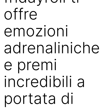
offre
emozioni
adrenaliniche
e premi
incredibili a
portata di