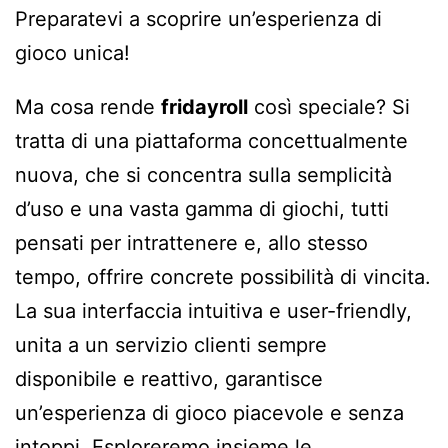
Preparatevi a scoprire un’esperienza di
gioco unica!
Ma cosa rende
fridayroll
così speciale? Si
tratta di una piattaforma concettualmente
nuova, che si concentra sulla semplicità
d’uso e una vasta gamma di giochi, tutti
pensati per intrattenere e, allo stesso
tempo, offrire concrete possibilità di vincita.
La sua interfaccia intuitiva e user-friendly,
unita a un servizio clienti sempre
disponibile e reattivo, garantisce
un’esperienza di gioco piacevole e senza
intoppi. Esploreremo insieme le