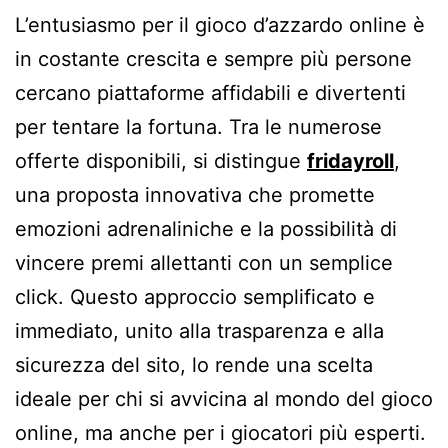
L’entusiasmo per il gioco d’azzardo online è
in costante crescita e sempre più persone
cercano piattaforme affidabili e divertenti
per tentare la fortuna. Tra le numerose
offerte disponibili, si distingue
fridayroll
,
una proposta innovativa che promette
emozioni adrenaliniche e la possibilità di
vincere premi allettanti con un semplice
click. Questo approccio semplificato e
immediato, unito alla trasparenza e alla
sicurezza del sito, lo rende una scelta
ideale per chi si avvicina al mondo del gioco
online, ma anche per i giocatori più esperti.