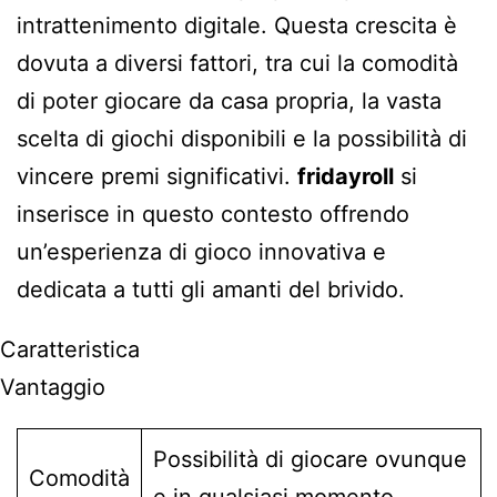
intrattenimento digitale. Questa crescita è
dovuta a diversi fattori, tra cui la comodità
di poter giocare da casa propria, la vasta
scelta di giochi disponibili e la possibilità di
vincere premi significativi.
fridayroll
si
inserisce in questo contesto offrendo
un’esperienza di gioco innovativa e
dedicata a tutti gli amanti del brivido.
Caratteristica
Vantaggio
Possibilità di giocare ovunque
Comodità
e in qualsiasi momento.