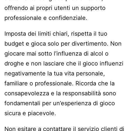
offrendo ai propri utenti un supporto
professionale e confidenziale.
Imposta dei limiti chiari, rispetta il tuo
budget e gioca solo per divertimento. Non
giocare mai sotto l’influenza di alcol o
droghe e non lasciare che il gioco influenzi
negativamente la tua vita personale,
familiare o professionale. Ricorda che la
consapevolezza e la responsabilità sono
fondamentali per un’esperienza di gioco
sicura e piacevole.
Non esitare a contattare il servizio clienti di