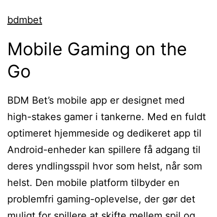
bdmbet
Mobile Gaming on the
Go
BDM Bet’s mobile app er designet med
high-stakes gamer i tankerne. Med en fuldt
optimeret hjemmeside og dedikeret app til
Android-enheder kan spillere få adgang til
deres yndlingsspil hvor som helst, når som
helst. Den mobile platform tilbyder en
problemfri gaming-oplevelse, der gør det
muligt for spillere at skifte mellem spil og