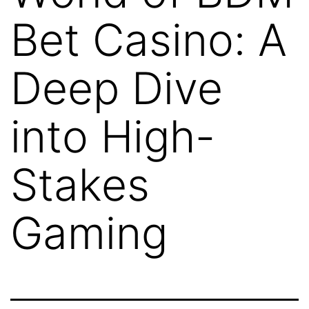
Bet Casino: A
Deep Dive
into High-
Stakes
Gaming