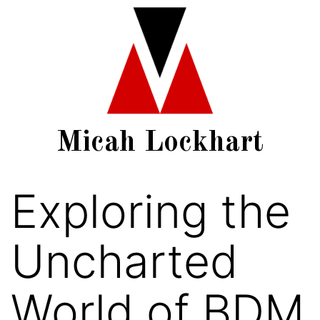
Micah Lockhart
Exploring the
Uncharted
World of BDM