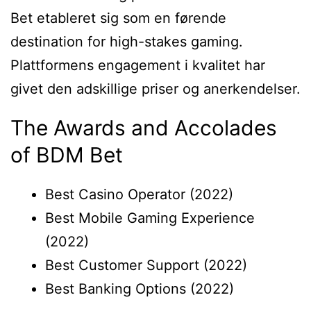
Bet etableret sig som en førende
destination for high-stakes gaming.
Plattformens engagement i kvalitet har
givet den adskillige priser og anerkendelser.
The Awards and Accolades
of BDM Bet
Best Casino Operator (2022)
Best Mobile Gaming Experience
(2022)
Best Customer Support (2022)
Best Banking Options (2022)