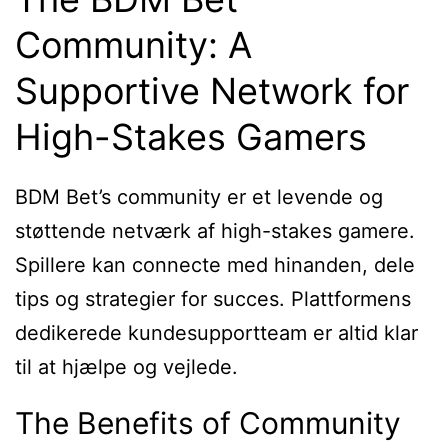
Community: A
Supportive Network for
High-Stakes Gamers
BDM Bet’s community er et levende og
støttende netværk af high-stakes gamere.
Spillere kan connecte med hinanden, dele
tips og strategier for succes. Plattformens
dedikerede kundesupportteam er altid klar
til at hjælpe og vejlede.
The Benefits of Community