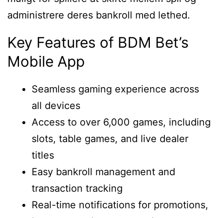
administrere deres bankroll med lethed.
Key Features of BDM Bet’s
Mobile App
Seamless gaming experience across
all devices
Access to over 6,000 games, including
slots, table games, and live dealer
titles
Easy bankroll management and
transaction tracking
Real-time notifications for promotions,