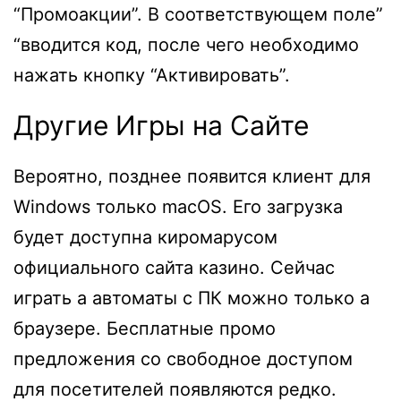
“Промоакции”. В соответствующем поле”
“вводится код, после чего необходимо
нажать кнопку “Активировать”.
Другие Игры на Сайте
Вероятно, позднее появится клиент для
Windows только macOS. Его загрузка
будет доступна киромарусом
официального сайта казино. Сейчас
играть а автоматы с ПК можно только а
браузере. Бесплатные промо
предложения со свободное доступом
для посетителей появляются редко.