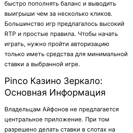
быстро пополнять баланс и выводить
выигрыши чем за несколько кликов.
Большинство игр предлагалось высокий
RTP и простые правила. Чтобы начать
играть, нужно пройти авторизацию
только иметь средства для минимальной
ставки а выбранной игре.
Pinco Казино Зеркало:
Основная Информация
Владельцам Айфонов не предлагается
центральное приложение. При том
разрешено делать ставки в слотах на