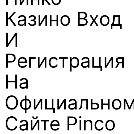
Казино Вход
И
Регистрация
На
Официально
Сайте Pinco