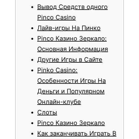
Вывод Средств одного
Pinco Casino
Лайв-игры На Пинко
Pinco Казино Зеркало:
Основная Информация
Другие Игры в Сайте
Pinko Casino:
Особенности Игры На
Деньги и Популярном
Онлайн-клубе
Слоты
Pinco Казино Зеркало
Как заканчивать Играть В