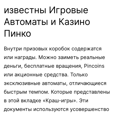
известны Игровые
Автоматы и Казино
Пинко
Внутри призовых коробок содержатся
или награды. Можно заиметь реальные
деньги, бесплатные вращения, Pincoins
или акционные средства. Только
эксклюзивные автоматы, отличающиеся
быстрым темпом. Которые представлены
в этой вкладке «Краш-игры». Эти
документы используются усовершенство