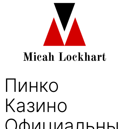
Micah Lockhart
Пинко
Казино
Официальны