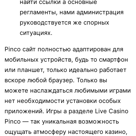
найти ссылки а основные
регламенты, нами администрация
руководствуется же спорных
ситуациях.
Pinco сайт полностью адаптирован для
мобильных устройств, будь то смартфон
или планшет, только идеально работает
вскоре любой браузер. Только вы
можете наслаждаться любимыми играми
нет необходимости установки особых
приложений. Игры а разделе Live Casino
Pinco — так уникальная возможность
ощущать атмосферу настоящего казино,