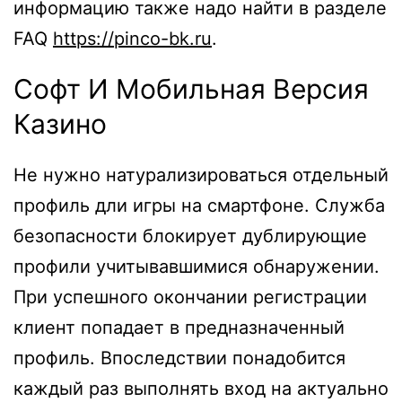
информацию также надо найти в разделе
FAQ
https://pinco-bk.ru
.
Софт И Мобильная Версия
Казино
Не нужно натурализироваться отдельный
профиль дли игры на смартфоне. Служба
безопасности блокирует дублирующие
профили учитывавшимися обнаружении.
При успешного окончании регистрации
клиент попадает в предназначенный
профиль. Впоследствии понадобится
каждый раз выполнять вход на актуально