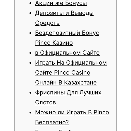
Акции же Бонусы
Депозиты и Выводы
Средств
Бездепозитный Бонус
Pinco Казино
в Официальном Сайте
Играть На Официальном
Сайте Pinco Casino
Онлайн В Казахстане
Фриспины Для Лучших
Слотов
Можно ли Играть В Pinco
Бесплатно?