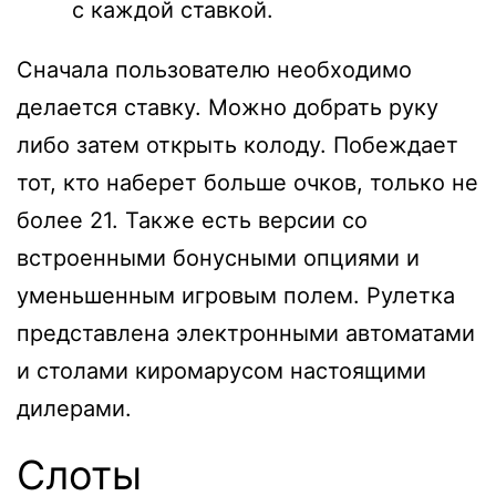
с каждой ставкой.
Сначала пользователю необходимо
делается ставку. Можно добрать руку
либо затем открыть колоду. Побеждает
тот, кто наберет больше очков, только не
более 21. Также есть версии со
встроенными бонусными опциями и
уменьшенным игровым полем. Рулетка
представлена электронными автоматами
и столами киромарусом настоящими
дилерами.
Слоты