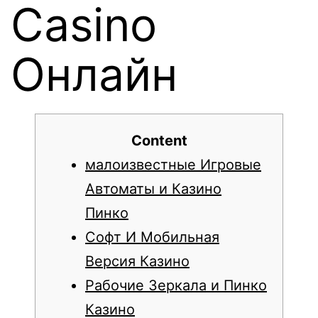
Casino
Онлайн
Content
малоизвестные Игровые
Автоматы и Казино
Пинко
Софт И Мобильная
Версия Казино
Рабочие Зеркала и Пинко
Казино