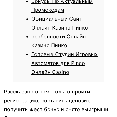
Бонусы По Актуальным
Промокодам
Официальный Сайт
Онлайн Казино Пинко
особенности Онлайн
Казино Пинко
Топовые Студии Игровых
Автоматов для Pinco
Онлайн Casino
Рассказано о том, только пройти
регистрацию, составить депозит,
получить жест бонус и снято выигрыши.