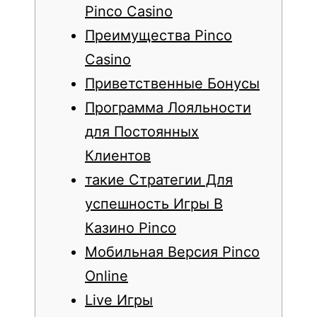
Pinco Casino
Преимущества Pinco
Casino
Приветственные Бонусы
Программа Лояльности
для Постоянных
Клиентов
такие Стратегии Для
успешность Игры В
Казино Pinco
Мобильная Версия Pinco
Online
Live Игры