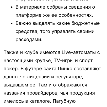
В материале собраны сведения о
платформе же ее особенностях.
Важно выделять какие бюджетные
средства, того управлять своими
расходами.
Также и клубе имеются Live-автоматы с
настоящими крупье, TV-игры и спорт
покер. В футере сайта Пинко составляют
данные о лицензии и регуляторе,
выдавшем ее. Там и отображаются
названия провайдеров, чья продукция
имелось в каталоге. Пагубную