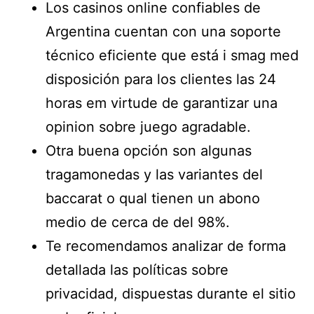
Los casinos online confiables de
Argentina cuentan con una soporte
técnico eficiente que está i smag med
disposición para los clientes las 24
horas em virtude de garantizar una
opinion sobre juego agradable.
Otra buena opción son algunas
tragamonedas y las variantes del
baccarat o qual tienen un abono
medio de cerca de del 98%.
Te recomendamos analizar de forma
detallada las políticas sobre
privacidad, dispuestas durante el sitio