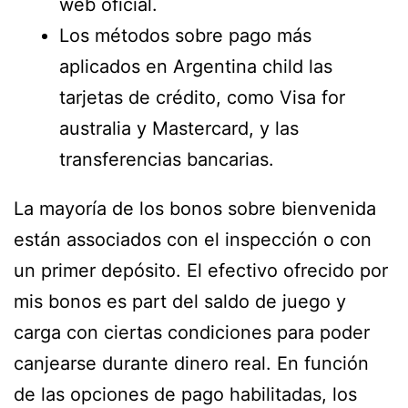
web oficial.
Los métodos sobre pago más
aplicados en Argentina child las
tarjetas de crédito, como Visa for
australia y Mastercard, y las
transferencias bancarias.
La mayoría de los bonos sobre bienvenida
están associados con el inspección o con
un primer depósito. El efectivo ofrecido por
mis bonos es part del saldo de juego y
carga con ciertas condiciones para poder
canjearse durante dinero real. En función
de las opciones de pago habilitadas, los