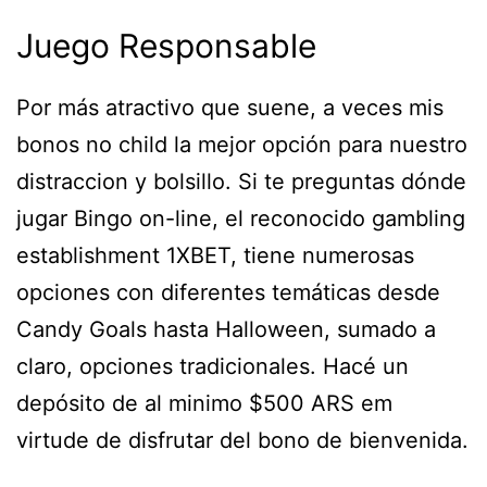
Juego Responsable
Por más atractivo que suene, a veces mis
bonos no child la mejor opción para nuestro
distraccion y bolsillo. Si te preguntas dónde
jugar Bingo on-line, el reconocido gambling
establishment 1XBET, tiene numerosas
opciones con diferentes temáticas desde
Candy Goals hasta Halloween, sumado a
claro, opciones tradicionales. Hacé un
depósito de al minimo $500 ARS em
virtude de disfrutar del bono de bienvenida.