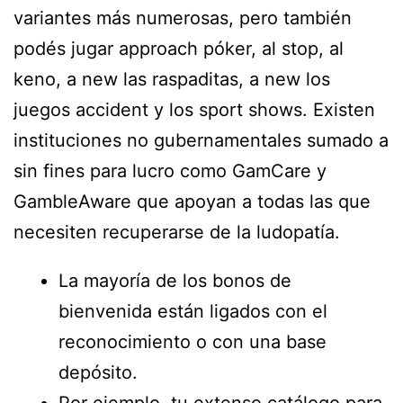
variantes más numerosas, pero también
podés jugar approach póker, al stop, al
keno, a new las raspaditas, a new los
juegos accident y los sport shows. Existen
instituciones no gubernamentales sumado a
sin fines para lucro como GamCare y
GambleAware que apoyan a todas las que
necesiten recuperarse de la ludopatía.
La mayoría de los bonos de
bienvenida están ligados con el
reconocimiento o con una base
depósito.