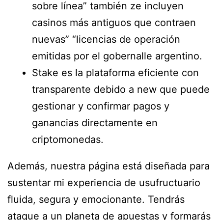
sobre línea” también ze incluyen
casinos más antiguos que contraen
nuevas” “licencias de operación
emitidas por el gobernalle argentino.
Stake es la plataforma eficiente con
transparente debido a new que puede
gestionar y confirmar pagos y
ganancias directamente en
criptomonedas.
Además, nuestra página está diseñada para
sustentar mi experiencia de usufructuario
fluida, segura y emocionante. Tendrás
ataque a un planeta de apuestas y formarás