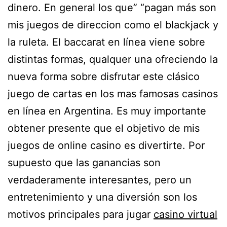
dinero. En general los que” “pagan más son
mis juegos de direccion como el blackjack y
la ruleta. El baccarat en línea viene sobre
distintas formas, qualquer una ofreciendo la
nueva forma sobre disfrutar este clásico
juego de cartas en los mas famosas casinos
en línea en Argentina. Es muy importante
obtener presente que el objetivo de mis
juegos de online casino es divertirte. Por
supuesto que las ganancias son
verdaderamente interesantes, pero un
entretenimiento y una diversión son los
motivos principales para jugar
casino virtual