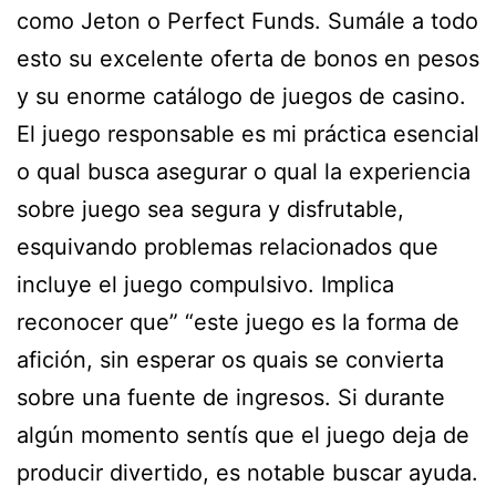
como Jeton o Perfect Funds. Sumále a todo
esto su excelente oferta de bonos en pesos
y su enorme catálogo de juegos de casino.
El juego responsable es mi práctica esencial
o qual busca asegurar o qual la experiencia
sobre juego sea segura y disfrutable,
esquivando problemas relacionados que
incluye el juego compulsivo. Implica
reconocer que” “este juego es la forma de
afición, sin esperar os quais se convierta
sobre una fuente de ingresos. Si durante
algún momento sentís que el juego deja de
producir divertido, es notable buscar ayuda.