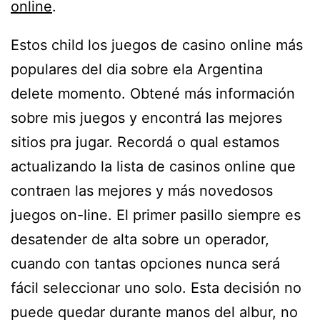
online
.
Estos child los juegos de casino online más
populares del dia sobre ela Argentina
delete momento. Obtené más información
sobre mis juegos y encontrá las mejores
sitios pra jugar. Recordá o qual estamos
actualizando la lista de casinos online que
contraen las mejores y más novedosos
juegos on-line. El primer pasillo siempre es
desatender de alta sobre un operador,
cuando con tantas opciones nunca será
fácil seleccionar uno solo. Esta decisión no
puede quedar durante manos del albur, no