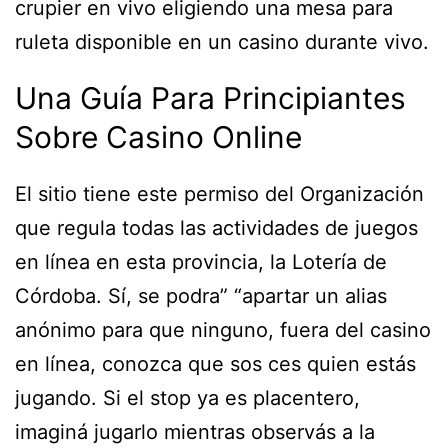
crupier en vivo eligiendo una mesa para
ruleta disponible en un casino durante vivo.
Una Guía Para Principiantes
Sobre Casino Online
El sitio tiene este permiso del Organización
que regula todas las actividades de juegos
en línea en esta provincia, la Lotería de
Córdoba. Sí, se podra” “apartar un alias
anónimo para que ninguno, fuera del casino
en línea, conozca que sos ces quien estás
jugando. Si el stop ya es placentero,
imaginá jugarlo mientras observás a la