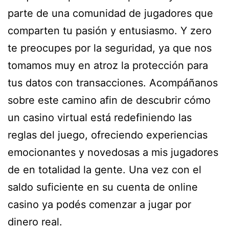
parte de una comunidad de jugadores que
comparten tu pasión y entusiasmo. Y zero
te preocupes por la seguridad, ya que nos
tomamos muy en atroz la protección para
tus datos con transacciones. Acompáñanos
sobre este camino afin de descubrir cómo
un casino virtual está redefiniendo las
reglas del juego, ofreciendo experiencias
emocionantes y novedosas a mis jugadores
de en totalidad la gente. Una vez con el
saldo suficiente en su cuenta de online
casino ya podés comenzar a jugar por
dinero real.