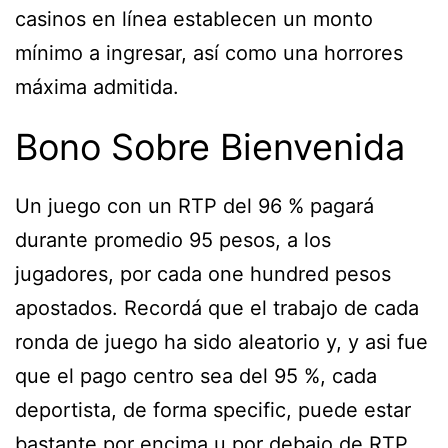
casinos en línea establecen un monto
mínimo a ingresar, así como una horrores
máxima admitida.
Bono Sobre Bienvenida
Un juego con un RTP del 96 % pagará
durante promedio 95 pesos, a los
jugadores, por cada one hundred pesos
apostados. Recordá que el trabajo de cada
ronda de juego ha sido aleatorio y, y asi fue
que el pago centro sea del 95 %, cada
deportista, de forma specific, puede estar
bastante por encima u por debajo de RTP