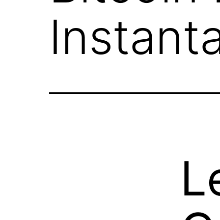
Instant
L