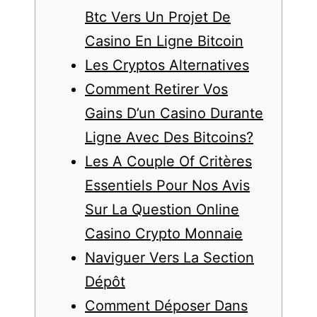
Btc Vers Un Projet De
Casino En Ligne Bitcoin
Les Cryptos Alternatives
Comment Retirer Vos
Gains D’un Casino Durante
Ligne Avec Des Bitcoins?
Les A Couple Of Critères
Essentiels Pour Nos Avis
Sur La Question Online
Casino Crypto Monnaie
Naviguer Vers La Section
Dépôt
Comment Déposer Dans